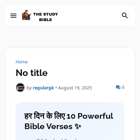
Home
No title
0
by
regulargk
•
August 19, 2025
हर दिन के लिए 10 Powerful
Bible Verses ✨